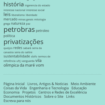
história
ingerencia do estado
interesse nacional
interesse social
leis
liberalismo
liberdade
mercado
minas gerais
mitologia
natureza
grega
paz
petrobras
petroleo
política
privatizações
redes
queijos
sabará
serra da
canastra
serra do salitre
sustentabilidade
sísifo
termos de
vila
referência
ufrj
vanguarda
olimpica da maré
vom
Página Inicial
Livros, Artigos & Notícias
Meio Ambiente
Coisas da Vida
Engenharia e Tecnologia
Educação
Economia
Projetos
Centros e Redes de Excelência
Documentos Históricos
Sobre o Site
Links
Escreva para nós