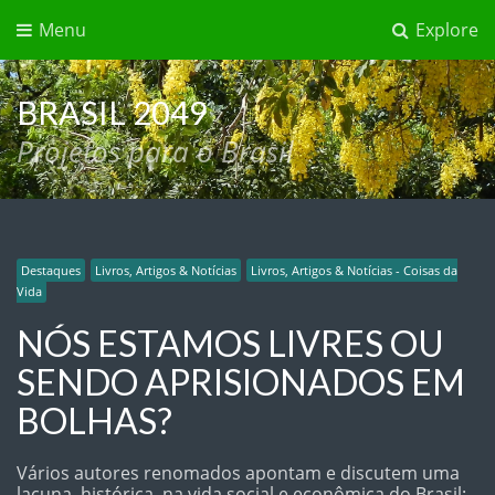
Menu
Explore
BRASIL 2049
Projetos para o Brasil
Destaques
Destaques
Coisas da Vida
Destaques
Livros, Artigos & Notícias
Economia
Economia
Destaques
Livros, Artigos & Notícias - Coisas da
Vida
NÓS ESTAMOS LIVRES OU
SENDO APRISIONADOS EM
NO CAMINHO, FUGIR DAS
Privatizações, o caminho da amargura
BOLHAS?
ARMADILHAS, TAMBÉM.
Vários autores renomados apontam e discutem uma
lacuna, histórica, na vida social e econômica do Brasil: