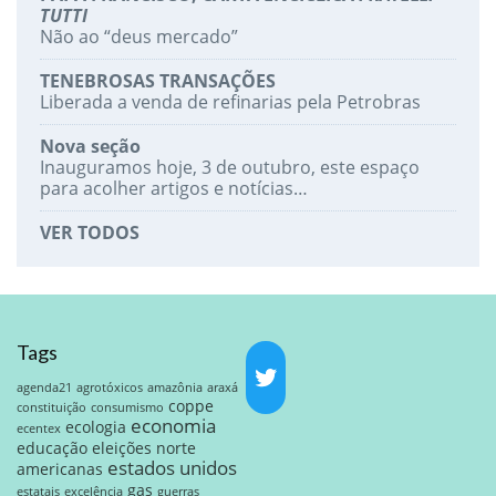
TUTTI
Não ao “deus mercado”
TENEBROSAS TRANSAÇÕES
Liberada a venda de refinarias pela Petrobras
Nova seção
Inauguramos hoje, 3 de outubro, este espaço
para acolher artigos e notícias…
VER TODOS
Tags
agenda21
agrotóxicos
amazônia
araxá
coppe
constituição
consumismo
economia
ecologia
ecentex
educação
eleições norte
estados unidos
americanas
gas
estatais
excelência
guerras