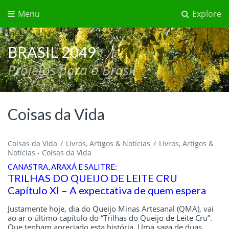
Menu
Explore
BRASIL 2049
Projetos para o Brasil
Coisas da Vida
Coisas da Vida
Livros, Artigos & Notícias
Livros, Artigos &
Notícias - Coisas da Vida
CANASTRA, ARAXÁ E SALITRE:
TRILHAS DO QUEIJO DE LEITE CRU
Capítulo XI – A expectativa de quem espera
Justamente hoje, dia do Queijo Minas Artesanal (QMA), vai
ao ar o último capítulo do “Trilhas do Queijo de Leite Cru”.
Que tenham apreciado esta história. Uma saga de duas