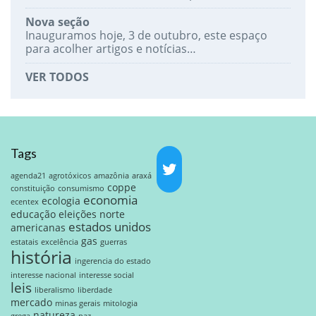
Nova seção
Inauguramos hoje, 3 de outubro, este espaço
para acolher artigos e notícias…
VER TODOS
Tags
agenda21
agrotóxicos
amazônia
araxá
coppe
constituição
consumismo
economia
ecologia
ecentex
educação
eleições norte
estados unidos
americanas
gas
estatais
excelência
guerras
história
ingerencia do estado
interesse nacional
interesse social
leis
liberalismo
liberdade
mercado
minas gerais
mitologia
natureza