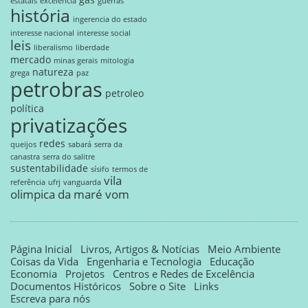
estatais
excelência
guerras
história
ingerencia do estado
interesse nacional
interesse social
leis
liberalismo
liberdade
mercado
minas gerais
mitologia
natureza
grega
paz
petrobras
petroleo
política
privatizações
redes
queijos
sabará
serra da
canastra
serra do salitre
sustentabilidade
sísifo
termos de
vila
referência
ufrj
vanguarda
olimpica da maré
vom
Página Inicial
Livros, Artigos & Notícias
Meio Ambiente
Coisas da Vida
Engenharia e Tecnologia
Educação
Economia
Projetos
Centros e Redes de Excelência
Documentos Históricos
Sobre o Site
Links
Escreva para nós