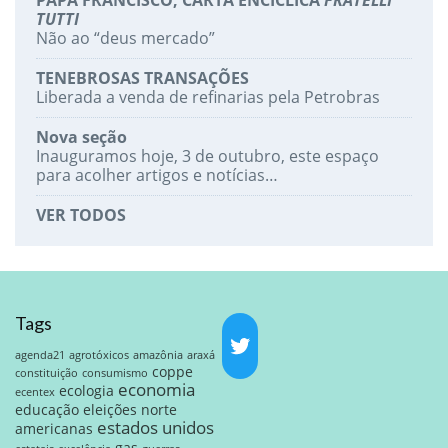
PAPA FRANCISCO, CARTA ENCÍCLICA
FRATELLI
TUTTI
Não ao “deus mercado”
TENEBROSAS TRANSAÇÕES
Liberada a venda de refinarias pela Petrobras
Nova seção
Inauguramos hoje, 3 de outubro, este espaço
para acolher artigos e notícias…
VER TODOS
Tags
agenda21
agrotóxicos
amazônia
araxá
coppe
constituição
consumismo
economia
ecologia
ecentex
educação
eleições norte
estados unidos
americanas
gas