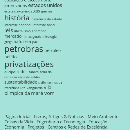
estados unidos
americanas
gas
estatais
excelência
guerras
história
ingerencia do estado
interesse nacional
interesse social
leis
liberalismo
liberdade
mercado
minas gerais
mitologia
natureza
grega
paz
petrobras
petroleo
política
privatizações
redes
queijos
sabará
serra da
canastra
serra do salitre
sustentabilidade
sísifo
termos de
vila
referência
ufrj
vanguarda
olimpica da maré
vom
Página Inicial
Livros, Artigos & Notícias
Meio Ambiente
Coisas da Vida
Engenharia e Tecnologia
Educação
Economia
Projetos
Centros e Redes de Excelência