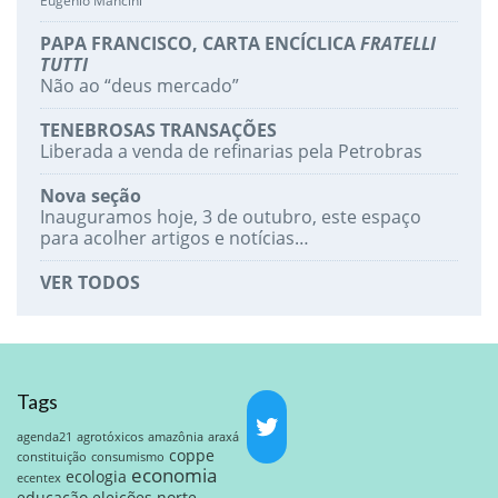
Eugenio Mancini
PAPA FRANCISCO, CARTA ENCÍCLICA
FRATELLI
TUTTI
Não ao “deus mercado”
TENEBROSAS TRANSAÇÕES
Liberada a venda de refinarias pela Petrobras
Nova seção
Inauguramos hoje, 3 de outubro, este espaço
para acolher artigos e notícias…
VER TODOS
Tags
agenda21
agrotóxicos
amazônia
araxá
coppe
constituição
consumismo
economia
ecologia
ecentex
educação
eleições norte