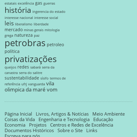
gas
estatais
excelência
guerras
história
ingerencia do estado
interesse nacional
interesse social
leis
liberalismo
liberdade
mercado
minas gerais
mitologia
natureza
grega
paz
petrobras
petroleo
política
privatizações
redes
queijos
sabará
serra da
canastra
serra do salitre
sustentabilidade
sísifo
termos de
vila
referência
ufrj
vanguarda
olimpica da maré
vom
Página Inicial
Livros, Artigos & Notícias
Meio Ambiente
Coisas da Vida
Engenharia e Tecnologia
Educação
Economia
Projetos
Centros e Redes de Excelência
Documentos Históricos
Sobre o Site
Links
Escreva para nós