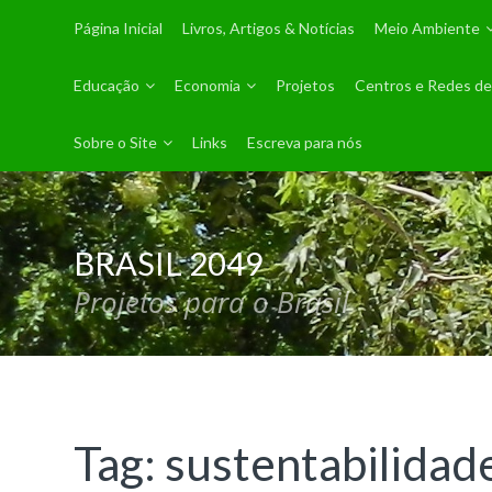
Página Inicial
Livros, Artigos & Notícias
Meio Ambiente
Educação
Economia
Projetos
Centros e Redes de
Sobre o Site
Links
Escreva para nós
BRASIL 2049
Projetos para o Brasil
Tag:
sustentabilidad