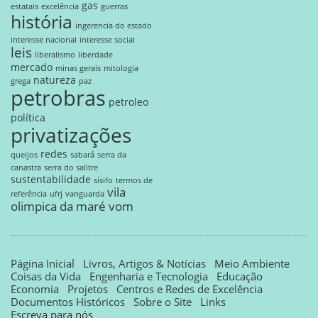
gas
estatais
excelência
guerras
história
ingerencia do estado
interesse nacional
interesse social
leis
liberalismo
liberdade
mercado
minas gerais
mitologia
natureza
grega
paz
petrobras
petroleo
política
privatizações
redes
queijos
sabará
serra da
canastra
serra do salitre
sustentabilidade
sísifo
termos de
vila
referência
ufrj
vanguarda
olimpica da maré
vom
Página Inicial
Livros, Artigos & Notícias
Meio Ambiente
Coisas da Vida
Engenharia e Tecnologia
Educação
Economia
Projetos
Centros e Redes de Excelência
Documentos Históricos
Sobre o Site
Links
Escreva para nós