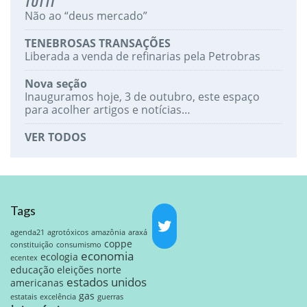
TUTTI
Não ao “deus mercado”
TENEBROSAS TRANSAÇÕES
Liberada a venda de refinarias pela Petrobras
Nova seção
Inauguramos hoje, 3 de outubro, este espaço
para acolher artigos e notícias…
VER TODOS
Tags
agenda21
agrotóxicos
amazônia
araxá
coppe
constituição
consumismo
economia
ecologia
ecentex
educação
eleições norte
estados unidos
americanas
gas
estatais
excelência
guerras