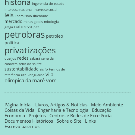
história
ingerencia do estado
interesse nacional
interesse social
leis
liberalismo
liberdade
mercado
minas gerais
mitologia
natureza
grega
paz
petrobras
petroleo
política
privatizações
redes
queijos
sabará
serra da
canastra
serra do salitre
sustentabilidade
sísifo
termos de
vila
referência
ufrj
vanguarda
olimpica da maré
vom
Página Inicial
Livros, Artigos & Notícias
Meio Ambiente
Coisas da Vida
Engenharia e Tecnologia
Educação
Economia
Projetos
Centros e Redes de Excelência
Documentos Históricos
Sobre o Site
Links
Escreva para nós