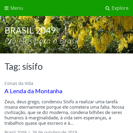
Menu
Explore
BRASIL 2049
Projetos para o Brasil
Tag:
sísifo
Coisas da Vida
A Lenda da Montanha
Zeus, deus grego, condenou Sísifo a realizar uma tarefa
insana eternamente porque ele cometera uma falta. Nossa
civilização, que se diz moderna, condena bilhões de seres
humanos à marginalidade, à vida sem esperanças, a
trabalhos quase que escravo e à...
Brasil 2049
/
29 de outubro de 2019