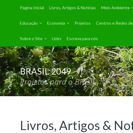
Página Inicial
Livros, Artigos & Notícias
Meio Ambiente
Educação
Economia
Projetos
Centros e Redes de
Sobre o Site
Links
Escreva para nós
BRASIL 2049
Projetos para o Brasil
Livros, Artigos & No