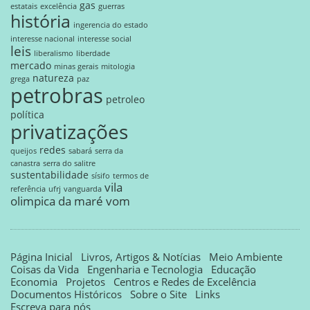
gas
estatais
excelência
guerras
história
ingerencia do estado
interesse nacional
interesse social
leis
liberalismo
liberdade
mercado
minas gerais
mitologia
natureza
grega
paz
petrobras
petroleo
política
privatizações
redes
queijos
sabará
serra da
canastra
serra do salitre
sustentabilidade
sísifo
termos de
vila
referência
ufrj
vanguarda
olimpica da maré
vom
Página Inicial
Livros, Artigos & Notícias
Meio Ambiente
Coisas da Vida
Engenharia e Tecnologia
Educação
Economia
Projetos
Centros e Redes de Excelência
Documentos Históricos
Sobre o Site
Links
Escreva para nós