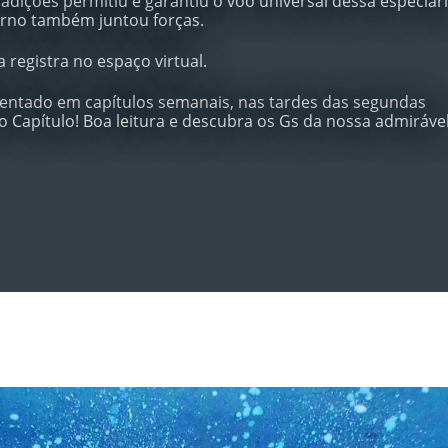
dições permitiu e garantiu o voo universal dessa especiari
erno também juntou forças.
 registra no espaço virtual.
entado em capítulos semanais, nas tardes das segundas
iro Capítulo! Boa leitura e descubra os Gs da nossa admiráve