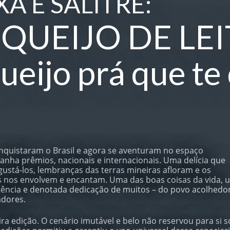
Á E SALITRE:
QUEIJO DE LE
Queijo prá que te
nquistaram o Brasil e agora se aventuram no espaço
 ganha prêmios, nacionais e internacionais. Uma delícia que
ustá-los, lembranças das terras mineiras afloram e os
s nos envolvem e encantam. Uma das boas coisas da vida, 
ência e denotada dedicação de muitos – do povo acolhedor
adores.
a edição. O cenário imutável e belo não reservou para si s