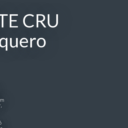
ITE CRU
 quero
um
,
ó