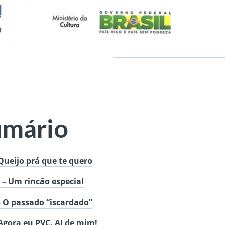
umário
 Queijo prá que te quero
I – Um rincão especial
 – O passado “iscardado”
 Agora eu PVC. AI de mim!