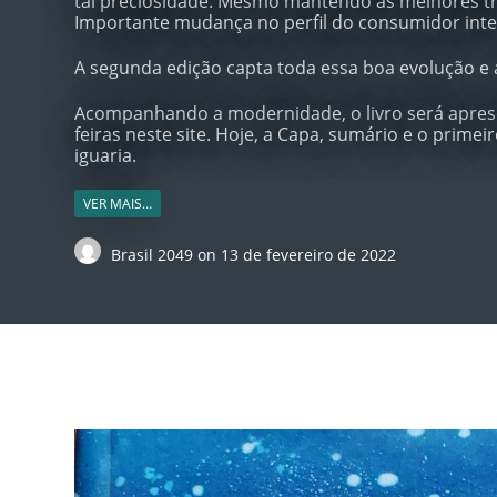
tal preciosidade. Mesmo mantendo as melhores tra
Importante mudança no perfil do consumidor int
A segunda edição capta toda essa boa evolução e a
Acompanhando a modernidade, o livro será apres
feiras neste site. Hoje, a Capa, sumário e o prime
iguaria.
VER MAIS…
Brasil 2049
on
13 de fevereiro de 2022