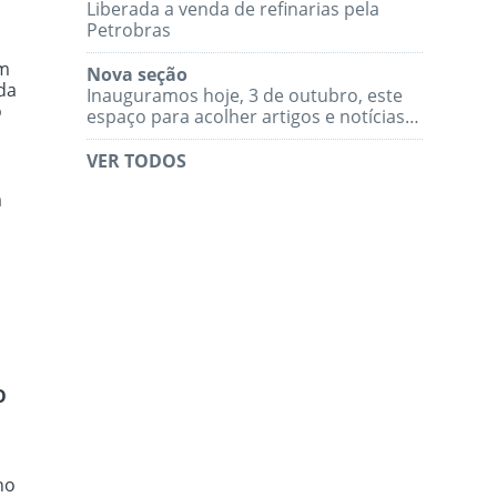
Liberada a venda de refinarias pela
Petrobras
om
Nova seção
da
Inauguramos hoje, 3 de outubro, este
o
espaço para acolher artigos e notícias…
VER TODOS
m
O
no