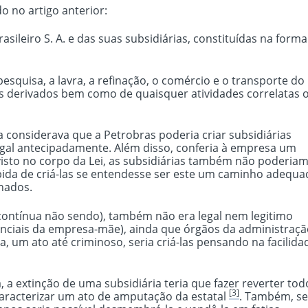
o no artigo anterior:
ileiro S. A. e das suas subsidiárias, constituídas na forma
a pesquisa, a lavra, a refinação, o comércio e o transporte do
us derivados bem como de quaisquer atividades correlatas 
 considerava que a Petrobras poderia criar subsidiárias
egal antecipadamente. Além disso, conferia à empresa um
evisto no corpo da Lei, as subsidiárias também não poderia
ibida de criá-las se entendesse ser este um caminho adequ
nados.
e contínua não sendo), também não era legal nem legitimo
senciais da empresa-mãe), ainda que órgãos da administraç
, um ato até criminoso, seria criá-las pensando na facilida
a extinção de uma subsidiária teria que fazer reverter tod
[3]
aracterizar um ato de amputação da estatal
. Também, s