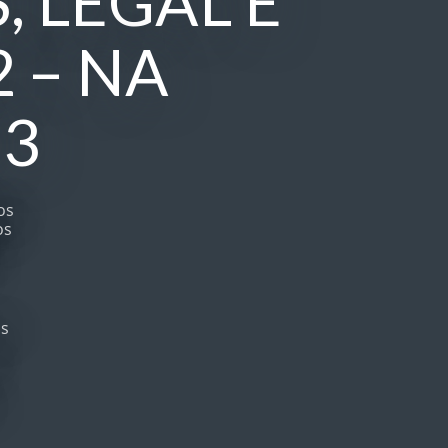
 LEGAL E
 – NA
53
os
os
os