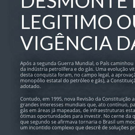
DESMONTE D
LEGITIMO OU
VIGÊNCIA DA
Após a segunda Guerra Mundial, o País caminhou
da indústria petrolífera e do gás. Uma evolução vi
desta conquista foram, no campo legal, a aprovação
monopólio estatal do petróleo e gás), a Constitu
adotado.
Contudo, em 1995, nova Revisão da Constituição a
grandes interesses mundiais que, ato contínuo, p
gás em áreas já mapeadas, de infraestruturas esta
ótimas oportunidades para investir. No cerne da q
que segundo se afirmava tornaria o Brasil um mod
um incontido complexo que descrê de soluções pr