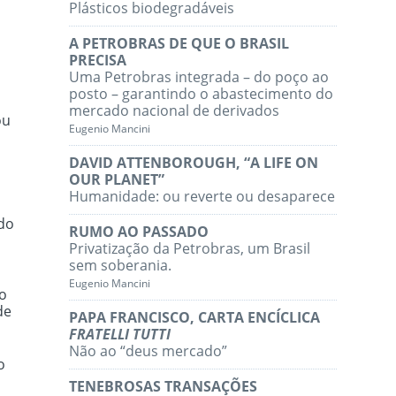
Plásticos biodegradáveis
A PETROBRAS DE QUE O BRASIL
PRECISA
Uma Petrobras integrada – do poço ao
posto – garantindo o abastecimento do
mercado nacional de derivados
ou
Eugenio Mancini
DAVID ATTENBOROUGH, “A LIFE ON
OUR PLANET”
Humanidade: ou reverte ou desaparece
m
ado
RUMO AO PASSADO
Privatização da Petrobras, um Brasil
sem soberania.
Eugenio Mancini
ão
de
PAPA FRANCISCO, CARTA ENCÍCLICA
FRATELLI TUTTI
Não ao “deus mercado”
o
e
TENEBROSAS TRANSAÇÕES