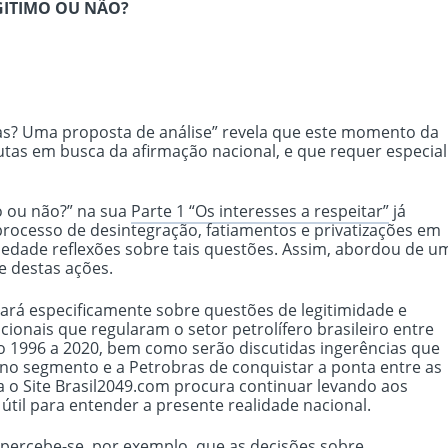
GITIMO OU NÃO?
ras? Uma proposta de análise” revela que este momento da
lutas em busca da afirmação nacional, e que requer especial
o ou não?” na sua
Parte 1 “Os interesses a respeitar”
já
rocesso de desintegração, fatiamentos e privatizações em
ciedade reflexões sobre tais questões. Assim, abordou de u
e destas ações.
rsará especificamente sobre questões de legitimidade e
cionais que regularam o setor petrolífero brasileiro entre
odo 1996 a 2020, bem como serão discutidas ingerências que
 no segmento e a Petrobras de conquistar a ponta entre as
o Site Brasil2049.com procura continuar levando aos
útil para entender a presente realidade nacional.
 percebe-se, por exemplo, que as decisões sobre