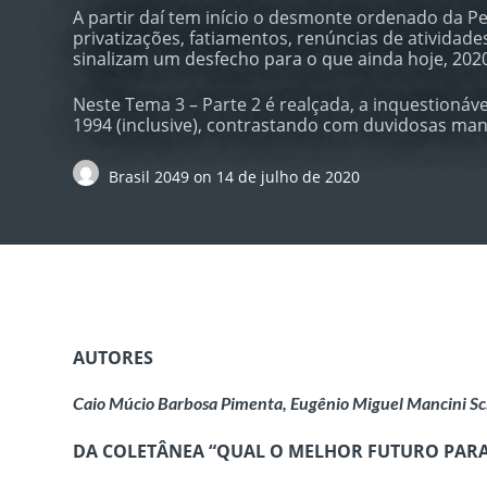
A partir daí tem início o desmonte ordenado da Pet
privatizações, fatiamentos, renúncias de ativida
sinalizam um desfecho para o que ainda hoje, 202
Neste Tema 3 – Parte 2 é realçada, a inquestionáv
1994 (inclusive), contrastando com duvidosas man
Brasil 2049
on
14 de julho de 2020
AUTORES
Caio Múcio Barbosa Pimenta, Eugênio Miguel Mancini Sc
DA COLETÂNEA “QUAL O MELHOR FUTURO PARA