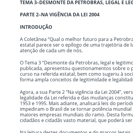
TEMA 3–DESMONTE DA PETROBRAS, LEGAL E LE
PARTE 2–NA VIGÊNCIA DA LEI 2004
INTRODUÇÃO
A Coletânea “Qual o melhor futuro para a Petrob
estatal parece ser o epílogo de uma trajetória de 
atenção de cada um de nós.
O Tema 3 “Desmonte da Petrobras, legal e legitim
publicada, apresentou questionamentos sobre o p
curso na referida estatal, bem como sugeriu à so
forma ampla conceitos de legitimidade e legalidad
Agora, a sua Parte 2 “Na vigência da Lei 2004”, ve
legalidade da Lei referida e das mudanças constitu
1953 e 1995. Mais adiante, analisará leis do perí
impediram o Brasil de se tornar potência mundial
maiores empresas mundiais do ramo. Desta forma 
cidadãos e cidadãs vasto material, que poderá ser 
Na leitura destes documentos e do marcos legais,