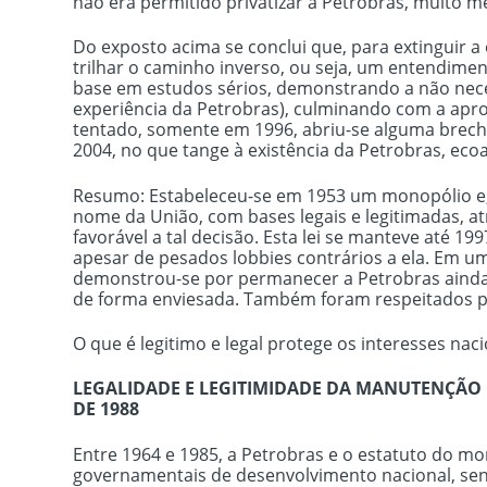
não era permitido privatizar a Petrobras, muito m
Do exposto acima se conclui que, para extinguir a 
trilhar o caminho inverso, ou seja, um entendimen
base em estudos sérios, demonstrando a não nece
experiência da Petrobras), culminando com a aprov
tentado, somente em 1996, abriu-se alguma brecha
2004, no que tange à existência da Petrobras, eco
Resumo: Estabeleceu-se em 1953 um monopólio e,
nome da União, com bases legais e legitimadas, at
favorável a tal decisão. Esta lei se manteve até 
apesar de pesados lobbies contrários a ela. Em um
demonstrou-se por permanecer a Petrobras ainda 
de forma enviesada. Também foram respeitados po
O que é legitimo e legal protege os interesses nac
LEGALIDADE E LEGITIMIDADE DA MANUTENÇÃO
DE 1988
Entre 1964 e 1985, a Petrobras e o estatuto do mo
governamentais de desenvolvimento nacional, sen