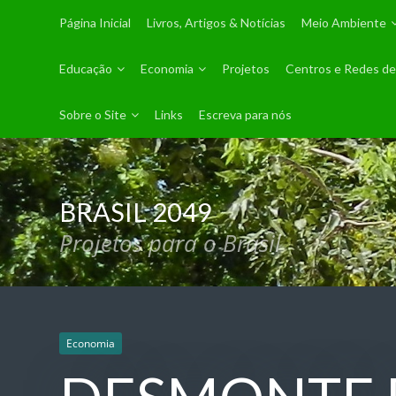
Página Inicial
Livros, Artigos & Notícias
Meio Ambiente
Educação
Economia
Projetos
Centros e Redes de
Sobre o Site
Links
Escreva para nós
BRASIL 2049
Projetos para o Brasil
Economia