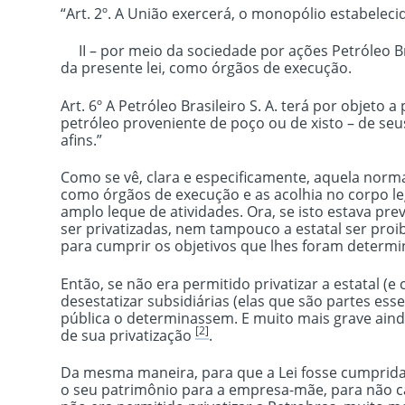
“Art. 2º. A União exercerá, o monopólio estabelecid
II – por meio da sociedade por ações Petróleo Bras
da presente lei, como órgãos de execução.
Art. 6º A Petróleo Brasileiro S. A. terá por objeto 
petróleo proveniente de poço ou de xisto – de se
afins.”
Como se vê, clara e especificamente, aquela norma
como órgãos de execução e as acolhia no corpo l
amplo leque de atividades. Ora, se isto estava pr
ser privatizadas, nem tampouco a estatal ser pro
para cumprir os objetivos que lhes foram determi
Então, se não era permitido privatizar a estatal (
desestatizar subsidiárias (elas que são partes es
pública o determinassem. E muito mais grave ainda
[2]
de sua privatização
.
Da mesma maneira, para que a Lei fosse cumprida, 
o seu patrimônio para a empresa-mãe, para não c