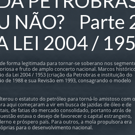
A PETROBRAS,
 NÃO? Parte 2
 LEI 2004 / 19
 de forma legitimada para tornar-se soberano nos segment
toriosa e fruto de amplo concerto nacional. Marcos históric
 da Lei 2004 / 1953 (criação da Petrobras e instituição do
ição de 1988 e sua Revisão em 1993, consagrando o modelo
lterou o estatuto do petróleo para torná-lo amistoso com 
ara aqui começaram a vir em busca de jazidas de óleo e de
tais, de fatias do mercado consolidado, portanto atrás de
uestão estava o desejo de favorecer o capital estrangeiro,
erno e próspero país. Para outros, a mola propulsora era
óprias para o desenvolvimento nacional.