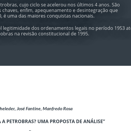
robras, cujo ciclo se acelerou nos últimos 4 anos. São
des chaves, enfim, apequenamento e desintegração que
0, é uma das maiores conquistas nacionais.
el legitimidade dos ordenamentos legais no período 1953 at
obras na revisão constitucional de 1995.
heleder, José Fantine, Manfredo Rosa
 A PETROBRAS? UMA PROPOSTA DE ANÁLISE”