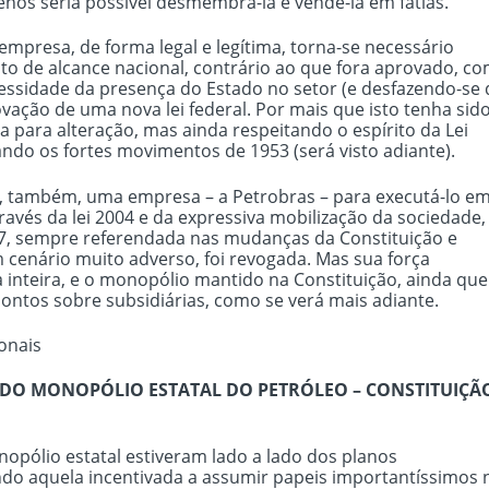
enos seria possível desmembrá-la e vendê-la em fatias.
empresa, de forma legal e legítima, torna-se necessário
to de alcance nacional, contrário ao que fora aprovado, c
ssidade da presença do Estado no setor (e desfazendo-se 
ação de uma nova lei federal. Por mais que isto tenha sid
 para alteração, mas ainda respeitando o espírito da Lei
ando os fortes movimentos de 1953 (será visto adiante).
 também, uma empresa – a Petrobras – para executá-lo e
ravés da lei 2004 e da expressiva mobilização da sociedade,
1997, sempre referendada nas mudanças da Constituição e
 cenário muito adverso, foi revogada. Mas sua força
inteira, e o monopólio mantido na Constituição, ainda que
ntos sobre subsidiárias, como se verá mais adiante.
ionais
 DO MONOPÓLIO ESTATAL DO PETRÓLEO – CONSTITUIÇÃ
nopólio estatal estiveram lado a lado dos planos
do aquela incentivada a assumir papeis importantíssimos 