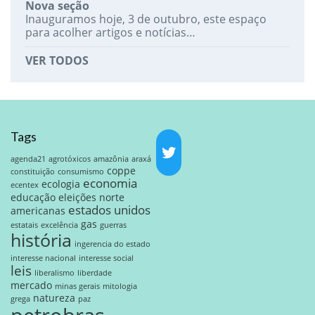
Nova seção
Inauguramos hoje, 3 de outubro, este espaço
para acolher artigos e notícias…
VER TODOS
Tags
agenda21
agrotóxicos
amazônia
araxá
coppe
constituição
consumismo
economia
ecologia
ecentex
educação
eleições norte
estados unidos
americanas
gas
estatais
excelência
guerras
história
ingerencia do estado
interesse nacional
interesse social
leis
liberalismo
liberdade
mercado
minas gerais
mitologia
natureza
grega
paz