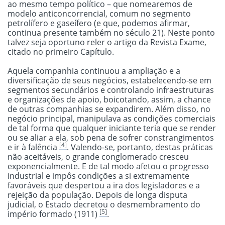
ao mesmo tempo político – que nomearemos de
modelo anticoncorrencial, comum no segmento
petrolífero e gaseífero (e que, podemos afirmar,
continua presente também no século 21). Neste ponto
talvez seja oportuno reler o artigo da Revista Exame,
citado no primeiro Capítulo.
Aquela companhia continuou a ampliação e a
diversificação de seus negócios, estabelecendo-se em
segmentos secundários e controlando infraestruturas
e organizações de apoio, boicotando, assim, a chance
de outras companhias se expandirem. Além disso, no
negócio principal, manipulava as condições comerciais
de tal forma que qualquer iniciante teria que se render
ou se aliar a ela, sob pena de sofrer constrangimentos
[4]
e ir à falência
. Valendo-se, portanto, destas práticas
não aceitáveis, o grande conglomerado cresceu
exponencialmente. E de tal modo afetou o progresso
industrial e impôs condições a si extremamente
favoráveis que despertou a ira dos legisladores e a
rejeição da população. Depois de longa disputa
judicial, o Estado decretou o desmembramento do
[5]
império formado (1911)
.