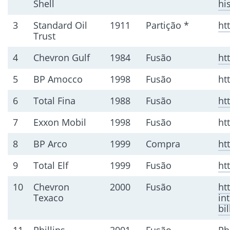
Shell
hi
3
Standard Oil
1911
Partição *
ht
Trust
4
Chevron Gulf
1984
Fusão
ht
5
BP Amocco
1998
Fusão
ht
6
Total Fina
1988
Fusão
ht
7
Exxon Mobil
1998
Fusão
ht
8
BP Arco
1999
Compra
ht
9
Total Elf
1999
Fusão
ht
10
Chevron
2000
Fusão
ht
Texaco
in
bi