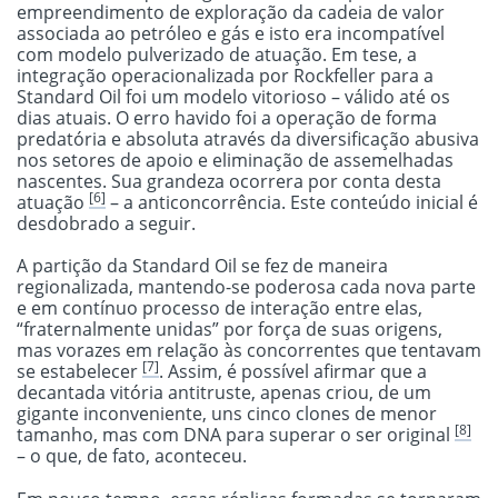
empreendimento de exploração da cadeia de valor
associada ao petróleo e gás e isto era incompatível
com modelo pulverizado de atuação. Em tese, a
integração operacionalizada por Rockfeller para a
Standard Oil foi um modelo vitorioso – válido até os
dias atuais. O erro havido foi a operação de forma
predatória e absoluta através da diversificação abusiva
nos setores de apoio e eliminação de assemelhadas
nascentes. Sua grandeza ocorrera por conta desta
[6]
atuação
– a anticoncorrência. Este conteúdo inicial é
desdobrado a seguir.
A partição da Standard Oil se fez de maneira
regionalizada, mantendo-se poderosa cada nova parte
e em contínuo processo de interação entre elas,
“fraternalmente unidas” por força de suas origens,
mas vorazes em relação às concorrentes que tentavam
[7]
se estabelecer
. Assim, é possível afirmar que a
decantada vitória antitruste, apenas criou, de um
gigante inconveniente, uns cinco clones de menor
[8]
tamanho, mas com DNA para superar o ser original
– o que, de fato, aconteceu.