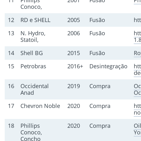
11
Phillips
2001
Fusão
Ph
Conoco,
12
RD e SHELL
2005
Fusão
ht
13
N. Hydro,
2006
Fusão
ht
Statoil,
1.
14
Shell BG
2015
Fusão
Ro
15
Petrobras
2016+
Desintegração
ht
de
16
Occidental
2019
Compra
Oc
Anad
Oc
17
Chevron Noble
2020
Compra
ht
no
18
Phillips
2020
Compra
Oi
Conoco,
Yo
Concho