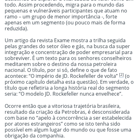
todo. Assim procedendo
,
migra para o mundo das
pequenas e vulneráveis participantes que atuam no
ramo – um grupo de menor importância -, forte
apenas em um segmento (ou pouco mais de forma
reduzida).
Um artigo da revista Exame mostra a trilha seguida
pelas grandes do setor óleo e gás, na busca da super
integração e concentração de poder empresarial para
sobreviver. É um texto para os senhores conselheiros
meditarem sobre o destino da nossa petroleira
nacional. O título, por si só, define o que de fato
[2]
acontece: “O império de JD. Rockefeller de volta”
(o
próximo capítulo detalha esta questão). Em verdade, o
título que refletiria a longa história real do segmento
seria: “O modelo JD. Rockefeller nunca envelhece”.
Ocorre então que a vitoriosa trajetória brasileira,
resultado da criação da Petrobras, é desconsiderada
com base no “apelo à concorrência a ser estabelecida
por atores estrangeiros” como se isto tenha sido
possível em algum lugar do mundo ou que fosse uma
obrigação da companhia.