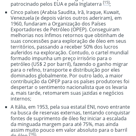
[15]
patrocinado pelos EUA e pela Inglaterra
;
Cinco países (Arabia Saudita, Irã, Iraque, Kuwait,
Venezuela (e depois vários outros aderiram), em
1960, fundaram a Organização dos Países
Exportadores de Petróleo (OPEP). Conseguiram
melhorias nos ínfimos retornos que obtinham de
suas concessões para exploração de óleo em seus
territórios, passando a receber 50% dos lucros
auferidos na exploração. Contudo, o cartel mundial
formado impunha um preço irrisório para o
petróleo (US$ 2 por barril), fazendo o ganho migrar
para o refino, transporte e distribuição por eles
dominados globalmente. Por outro lado, a maior
contribuição da OPEP para os países produtores foi
despertar o sentimento nacionalista que os levaria
a, mais tarde, retomarem suas jazidas e negócios
internos;
A Itália, em 1953, pela sua estatal ENI, novo entrante
na busca de reservas externas, tentando conquistar
fontes de suprimento de óleo fez iniciar a escalada
da minguada margem para até 75%, mas ainda
assim muito pouco em valor absoluto para o barril
[16]
de óleo
;