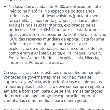
Na faixa das décadas de 70-80, aconteceu um fato
inédito na história. No espaço de poucos anos,
todos os países subdesenvolvidos (portanto sem
força militar), mas tendo grandes jazidas de óleo
e/ou gás nos seus territórios, exploradas pelas
[17]
poderosas Sete Irmãs
ou outras, estatizaram as
operações internas, assumindo controle da situação
(90% das reservas mundiais da época). Esta foi uma
ação sem precedentes quando se trata de
exploração de matérias primas em colônias de fato,
como eram a Arábia Saudita, o Irã, Iraque, Kuwait,
Emirados Árabes Unidos, a Argélia, Líbia, Nigeria,
Indonésia, Venezuela e outros;
Ou seja, a criação das estatais não se deu por simples
vontades de governantes, mas por não mais se
suportar a ganância, as interferências e os bloqueios
impostos pelos trustes. Isto deve ser sempre repetido
em alto e bom som, para que se anulem as tentações
de retorno ao jogo antigo de exploração imperial,
camufladas como medidas para o bem geral.
A força para tais atitudes decorreu da união (portanto