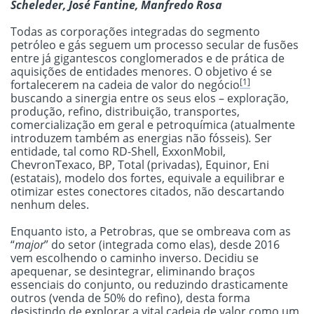
Scheleder, José Fantine, Manfredo Rosa
Todas as corporações integradas do segmento
petróleo e gás seguem um processo secular de fusões
entre já gigantescos conglomerados e de prática de
aquisições de entidades menores. O objetivo é se
[1]
fortalecerem na cadeia de valor do negócio
buscando a sinergia entre os seus elos – exploração,
produção, refino, distribuição, transportes,
comercialização em geral e petroquímica (atualmente
introduzem também as energias não fósseis)
.
Ser
entidade, tal como RD-Shell, ExxonMobil,
ChevronTexaco, BP, Total (privadas), Equinor, Eni
(estatais), modelo dos fortes, equivale a equilibrar e
otimizar estes conectores citados, não descartando
nenhum deles.
Enquanto isto, a Petrobras, que se ombreava com as
“
major
” do setor (integrada como elas), desde 2016
vem escolhendo o caminho inverso. Decidiu se
apequenar, se desintegrar, eliminando braços
essenciais do conjunto, ou reduzindo drasticamente
outros (venda de 50% do refino), desta forma
desistindo de explorar a vital cadeia de valor como um