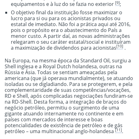
[9]
equipamentos e à luz do se fazia no exterior
;
O objetivo final da instituição fosse maximizar o
lucro para si ou para os acionistas privados ou
estatal de imediato. Não foi a prática aqui até 2016,
pois o propósito era o abastecimento do País a
menor custo. A partir daí, as novas administrações
relegaram o seu caráter estatal/social e instituíram
[10]
a maximização de dividendos para acionistas
.
Na Europa, na mesma época da Standard Oil, surgiu a
Shell inglesa e a Royal Dutch holandesa, outras na
Rússia e Ásia. Todas se sentiam ameaçadas pela
americana (que já operava mundialmente), se atuando
isoladas ou se digladiando. Para se protegerem, e pela
complementaridade de suas competências/vocações,
RD e Shell, após complicadas negociações fundiram-se
na RD-Shell. Desta forma, a integração de braços do
negócio petróleo, permitiu o surgimento de uma
gigante atuando internamente no continente e em
países com mercados de interesse e boas
potencialidades de existência de petróleo e de gás
[11]
petróleo – uma multinacional anglo-holandesa
.