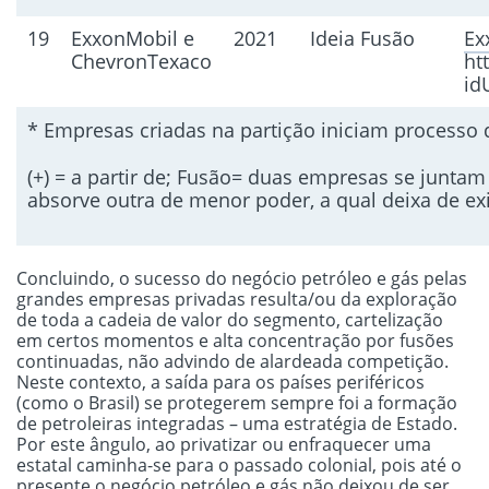
19
ExxonMobil e
2021
Ideia Fusão
Ex
ChevronTexaco
ht
id
* Empresas criadas na partição iniciam processo 
(+) = a partir de; Fusão= duas empresas se junt
absorve outra de menor poder, a qual deixa de ex
Concluindo, o sucesso do negócio petróleo e gás pelas
grandes empresas privadas resulta/ou da exploração
de toda a cadeia de valor do segmento, cartelização
em certos momentos e alta concentração por fusões
continuadas, não advindo de alardeada competição.
Neste contexto, a saída para os países periféricos
(como o Brasil) se protegerem sempre foi a formação
de petroleiras integradas – uma estratégia de Estado.
Por este ângulo, ao privatizar ou enfraquecer uma
estatal caminha-se para o passado colonial, pois até o
presente o negócio petróleo e gás não deixou de ser,