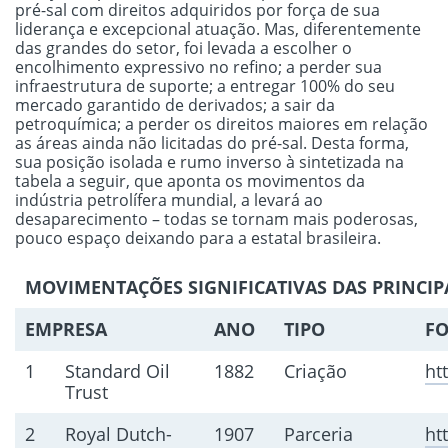
pré-sal com direitos adquiridos por força de sua
liderança e excepcional atuação. Mas, diferentemente
das grandes do setor, foi levada a escolher o
encolhimento expressivo no refino; a perder sua
infraestrutura de suporte; a entregar 100% do seu
mercado garantido de derivados; a sair da
petroquímica; a perder os direitos maiores em relação
as áreas ainda não licitadas do pré-sal. Desta forma,
sua posição isolada e rumo inverso à sintetizada na
tabela a seguir, que aponta os movimentos da
indústria petrolífera mundial, a levará ao
desaparecimento – todas se tornam mais poderosas,
pouco espaço deixando para a estatal brasileira.
MOVIMENTAÇÕES SIGNIFICATIVAS DAS PRINCIP
EMPRESA
ANO
TIPO
F
1
Standard Oil
1882
Criação
ht
Trust
2
Royal Dutch-
1907
Parceria
ht