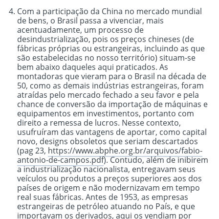
Com a participação da China no mercado mundial
de bens, o Brasil passa a vivenciar, mais
acentuadamente, um processo de
desindustrialização, pois os preços chineses (de
fábricas próprias ou estrangeiras, incluindo as que
são estabelecidas no nosso território) situam-se
bem abaixo daqueles aqui praticados. As
montadoras que vieram para o Brasil na década de
50, como as demais indústrias estrangeiras, foram
atraídas pelo mercado fechado a seu favor e pela
chance de conversão da importação de máquinas e
equipamentos em investimentos, portanto com
direito a remessa de lucros. Nesse contexto,
usufruíram das vantagens de aportar, como capital
novo, designs obsoletos que seriam descartados
(pag 23,
https://www.abphe.org.br/arquivos/fabio-
antonio-de-campos.pdf
). Contudo, além de inibirem
a industrialização nacionalista, entregavam seus
veículos ou produtos a preços superiores aos dos
países de origem e não modernizavam em tempo
real suas fábricas. Antes de 1953, as empresas
estrangeiras de petróleo atuando no País, e que
importavam os derivados, aqui os vendiam por