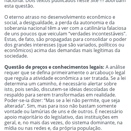
nacional. Dois textos publicados neste Site
abordam
esta questão.
O eterno atraso no desenvolvimento econômico e
social, a desigualdade, a perda da autonomia e da
soberania nacional têm a ver com a catilinária falaciosa
de uns poucos que veiculam “verdades incontestáveis”.
Estas, de fato, são propagadas para consolidar o poder
dos grandes interesses (que são variados, políticos ou
econômicos) acima das demandas mais legítimas da
sociedade.
Questão de preços e conhecimentos legais:
A análise
requer que se defina primeiramente o arcabouço legal
que regula a atividade econômica a ser tratada. Se a lei
determina um caminho, é necessário alertar sobre
isto, pois senão, discutem-se ideias descoladas de
respaldo para serem transformadas em realidade.
Poder-se-ia dizer: “Mas se a lei não permite, que seja
alterada”. Sim, mas para isso não bastam somente
vontade ou lamúrias de uns e de outros. É necessário
apoio majoritário do legislativo, das instituições em
geral, e, no mais das vezes, do sistema dominante, na
mídia ou nas redes e, da própria população.