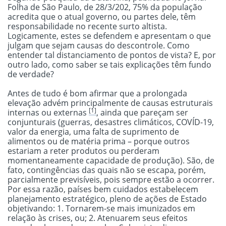
Folha de São Paulo, de 28/3/202, 75% da população
acredita que o atual governo, ou partes dele, têm
responsabilidade no recente surto altista.
Logicamente, estes se defendem e apresentam o que
julgam que sejam causas do descontrole. Como
entender tal distanciamento de pontos de vista? E, por
outro lado, como saber se tais explicações têm fundo
de verdade?
Antes de tudo é bom afirmar que a prolongada
elevação advém principalmente de causas estruturais
[1]
internas ou externas
, ainda que pareçam ser
conjunturais (guerras, desastres climáticos, COVÍD-19,
valor da energia, uma falta de suprimento de
alimentos ou de matéria prima – porque outros
estariam a reter produtos ou perderam
momentaneamente capacidade de produção). São, de
fato, contingências das quais não se escapa, porém,
parcialmente previsíveis, pois sempre estão a ocorrer.
Por essa razão, países bem cuidados estabelecem
planejamento estratégico, pleno de ações de Estado
objetivando: 1. Tornarem-se mais imunizados em
relação às crises, ou; 2. Atenuarem seus efeitos