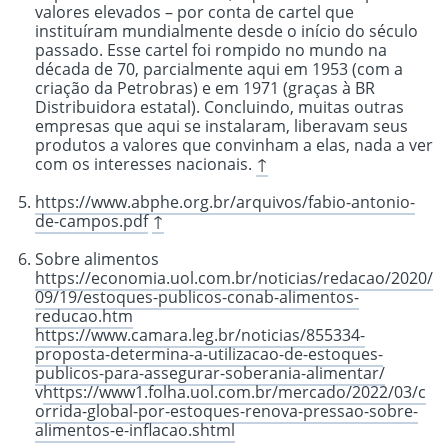
valores elevados – por conta de cartel que
instituíram mundialmente desde o início do século
passado. Esse cartel foi rompido no mundo na
década de 70, parcialmente aqui em 1953 (com a
criação da Petrobras) e em 1971 (graças à BR
Distribuidora estatal). Concluindo, muitas outras
empresas que aqui se instalaram, liberavam seus
produtos a valores que convinham a elas, nada a ver
com os interesses nacionais.
↑
https://www.abphe.org.br/arquivos/fabio-antonio-
de-campos.pdf
↑
Sobre alimentos
https://economia.uol.com.br/noticias/redacao/2020/
09/19/estoques-publicos-conab-alimentos-
reducao.htm
https://www.camara.leg.br/noticias/855334-
proposta-determina-a-utilizacao-de-estoques-
publicos-para-assegurar-soberania-alimentar/
v
https://www1.folha.uol.com.br/mercado/2022/03/c
orrida-global-por-estoques-renova-pressao-sobre-
alimentos-e-inflacao.shtml