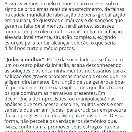
Assim, vivemos há pelo menos quatro meses sob o
signo de problemas reais de abastecimento, de falhas
na cadeia mundial de fabricação de bens (globalização
em apuros), de questões climáticas e de sanções que
geram a falta de alimentos, fertilizantes, escassez
mundial de petróleo e outros mais, enfim de inflação
elevada. Infelizmente, situação complexa, exigindo
esforços para tentar alcançar solução, o que seria
difícil nos curto e médio prazos.
“Judas a malhar”:
Parte da sociedade, ao se fixar em
um ou outro pilar da inflação, acaba desconhecendo
as soluções e os encaminhamentos necessários para a
solução dos graves problemas nacionais ou os que lhe
afligem diretamente. Em função de sua generosa boa-
fé, permanece crente nas explicações que lhes trazem
os que dominam as narrativas presentes. Em
decorrência de imprecisões (ou manipulação) nas
análises que tem acesso, escolhe, muitas vezes e sem
saber, o que seriam “Judas” para crucificar em procura
do seu progresso ou do alívio para suas dores. Dessa
forma, não percebe os verdadeiros demônios que,
livres, continuam a promover seus estragos na vida
[2]