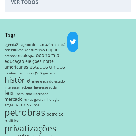
VER TODOS
Tags
agenda21
agrotóxicos
amazônia
araxá
coppe
constituição
consumismo
economia
ecologia
ecentex
educação
eleições norte
estados unidos
americanas
gas
estatais
excelência
guerras
história
ingerencia do estado
interesse nacional
interesse social
leis
liberalismo
liberdade
mercado
minas gerais
mitologia
natureza
grega
paz
petrobras
petroleo
política
privatizações