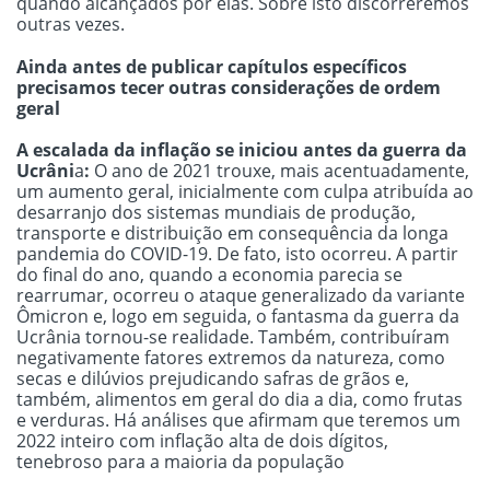
quando alcançados por elas. Sobre isto discorreremos
outras vezes.
Ainda antes de publicar capítulos específicos
precisamos tecer outras considerações de ordem
geral
A escalada da inflação se iniciou antes da guerra da
Ucrâni
a
:
O ano de 2021 trouxe, mais acentuadamente,
um aumento geral, inicialmente com culpa atribuída ao
desarranjo dos sistemas mundiais de produção,
transporte e distribuição em consequência da longa
pandemia do COVID-19. De fato, isto ocorreu. A partir
do final do ano, quando a economia parecia se
rearrumar, ocorreu o ataque generalizado da variante
Ômicron e, logo em seguida, o fantasma da guerra da
Ucrânia tornou-se realidade. Também, contribuíram
negativamente fatores extremos da natureza, como
secas e dilúvios prejudicando safras de grãos e,
também, alimentos em geral do dia a dia, como frutas
e verduras. Há análises que afirmam que teremos um
2022 inteiro com inflação alta de dois dígitos,
tenebroso para a maioria da população