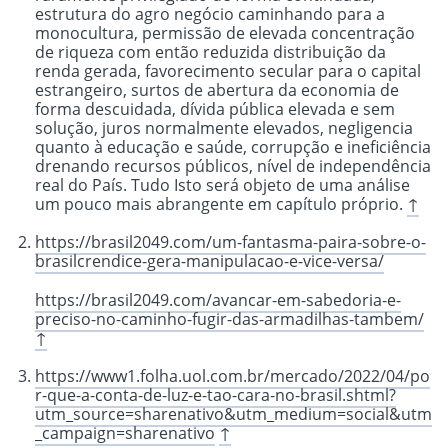
estrutura do agro negócio caminhando para a
monocultura, permissão de elevada concentração
de riqueza com então reduzida distribuição da
renda gerada, favorecimento secular para o capital
estrangeiro, surtos de abertura da economia de
forma descuidada, dívida pública elevada e sem
solução, juros normalmente elevados, negligencia
quanto à educação e saúde, corrupção e ineficiência
drenando recursos públicos, nível de independência
real do País. Tudo Isto será objeto de uma análise
um pouco mais abrangente em capítulo próprio.
↑
https://brasil2049.com/um-fantasma-paira-sobre-o-
brasilcrendice-gera-manipulacao-e-vice-versa/
https://brasil2049.com/avancar-em-sabedoria-e-
preciso-no-caminho-fugir-das-armadilhas-tambem/
↑
https://www1.folha.uol.com.br/mercado/2022/04/po
r-que-a-conta-de-luz-e-tao-cara-no-brasil.shtml?
utm_source=sharenativo&utm_medium=social&utm
_campaign=sharenativo
↑