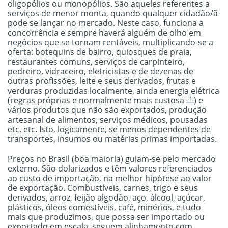
oligopólios ou monopólios. São aqueles referentes a
serviços de menor monta, quando qualquer cidadão/ã
pode se lançar no mercado. Neste caso, funciona a
concorrência e sempre haverá alguém de olho em
negócios que se tornam rentáveis, multiplicando-se a
oferta: botequins de bairro, quiosques de praia,
restaurantes comuns, serviços de carpinteiro,
pedreiro, vidraceiro, eletricistas e de dezenas de
outras profissões, leite e seus derivados, frutas e
verduras produzidas localmente, ainda energia elétrica
[3]
(regras próprias e normalmente mais custosa
) e
vários produtos que não são exportados, produção
artesanal de alimentos, serviços médicos, pousadas
etc. etc. Isto, logicamente, se menos dependentes de
transportes, insumos ou matérias primas importadas.
Preços no Brasil (boa maioria) guiam-se pelo mercado
externo. São dolarizados e têm valores referenciados
ao custo de importação, na melhor hipótese ao valor
de exportação. Combustíveis, carnes, trigo e seus
derivados, arroz, feijão algodão, aço, álcool, açúcar,
plásticos, óleos comestíveis, café, minérios, e tudo
mais que produzimos, que possa ser importado ou
exportado em escala, seguem alinhamento com