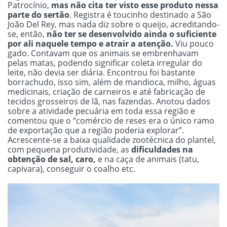
Patrocínio,
mas não cita ter visto esse produto nessa
parte do sertão
. Registra é toucinho destinado a São
João Del Rey, mas nada diz sobre o queijo, acreditando-
se, então,
não ter se desenvolvido ainda o suficiente
por ali naquele tempo e atrair a atenção.
Viu pouco
gado. Contavam que os animais se embrenhavam
pelas matas, podendo significar coleta irregular do
leite, não devia ser diária. Encontrou foi bastante
borrachudo, isso sim, além de mandioca, milho, águas
medicinais, criação de carneiros e até fabricação de
tecidos grosseiros de lã, nas fazendas. Anotou dados
sobre a atividade pecuária em toda essa região e
comentou que o “comércio de reses era o único ramo
de exportação que a região poderia explorar”.
Acrescente-se a baixa qualidade zootécnica do plantel,
com pequena produtividade, as
dificuldades na
obtenção de sal, caro,
e na caça de animais (tatu,
capivara), conseguir o coalho etc.