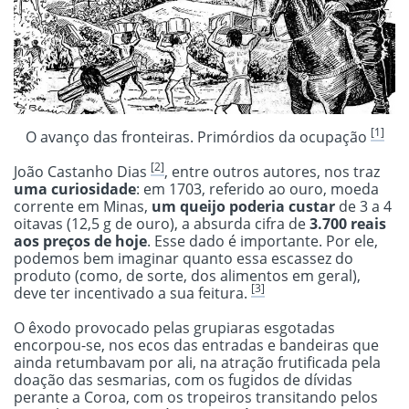
[1]
O avanço das fronteiras. Primórdios da ocupação
[2]
João Castanho Dias
, entre outros autores, nos traz
uma curiosidade
: em 1703, referido ao ouro, moeda
corrente em Minas,
um queijo poderia custar
de 3 a 4
oitavas (12,5 g de ouro), a absurda cifra de
3.700 reais
aos preços de hoje
. Esse dado é importante. Por ele,
podemos bem imaginar quanto essa escassez do
produto (como, de sorte, dos alimentos em geral),
[3]
deve ter incentivado a sua feitura.
O êxodo provocado pelas grupiaras esgotadas
encorpou-se, nos ecos das entradas e bandeiras que
ainda retumbavam por ali, na atração frutificada pela
doação das sesmarias, com os fugidos de dívidas
perante a Coroa, com os tropeiros transitando pelos