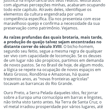
justifica na importância dos seus relatos. Misturados
com algumas percepções minhas, acabaram ocupando
todo este capítulo. Através deles, identifiquei os
elementos da cultura engendrada por uma
competência específica. Ela nos presenteia com esse
maravilhoso queijo e confirma a necessidade da sua
preservação como patrimônio. Vejamos.
As raízes profundas das quais brotaria, mais tarde,
a produção do queijo talvez sejam encontradas no
distante correr do século XVIII
. O bicho-homem,
segundo seu feitio, segue a mesma regra de qualquer
ser vivo com capacidade de locomoção. Se os deuses
de um lugar não são propícios, partimos em demanda
de novos pastos. Se no Brasil de hoje, de algum modo,
a lógica se repete na ocupação de novos espaços em
Mato Grosso, Rondônia e Amazonas, há quase
trezentos anos, as “novas fronteiras agrícolas”
tocavam as barrancas do Rio Grande.
Ouro Preto, a Serra Pelada daqueles idos, fez jorrar
sobre a Europa uma cornucópia em barras e lingotes,
não tinha visto tanto antes. Na Terra de Santa Cruz, o
vil metal irradiou prosperidade por vários lugares, até