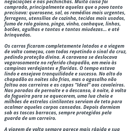
negociações e nas pechinchas. Muita coisa foi
comprada, principalmente aquelas que o povo tanto
precisava: querosene, sal, os remédios mais urgentes,
ferragens, utensílios de cozinha, tecidos mais usados,
fumo de rolo goiano, pinga, vinho, conhaque, linhas,
botões, agulhas e tantas e tantas miudezas… e até
brinquedos.
Os carros ficaram completamente lotados e a viagem
de volta começou, com todos repetindo o sinal da cruz,
pedindo proteção divina. A caravana se deslocava
vagarosamente no referido chapadão, em meio às
campinas verdejantes e floridas. O tempo estava
lindo e ensejava tranquilidade e sucesso. No alto do
chapadão as noites são frias, mas o agasalho não
faltou aos carreiros e as capas “Ideal” aos cavaleiros.
Nas paradas de pernoite e o descanso, à noite, à volta
da fogueira para se aquecerem, uma lua cheia e
milhões de estrelas cintilantes serviam de teto para
acalmar aqueles corpos cansados. Depois dormiam
sob as toscas barracas, sempre protegidos pela
guarda de um carreiro.
A viagem de volta sempre parece mais rápida e sua