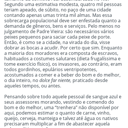
Segundo uma estimativa modesta, quatro mil pessoas
teriam apeado, de súbito, no paço de uma cidade
contando apenas umas trinta mil almas. Mas essa
sobrecarga populacional deve ser enfestada quanto a
demanda de gêneros, bens e serviços. Pelo menos no
julgamento de Padre Vieira: são necessários vários
peixes pequenos para saciar cada peixe de porte.
Então, é como se a cidade, na virada do dia, visse
dobrar as bocas a acudir. Por certo que sim. Enquanto
a maioria dos moradores era composta de escravos,
habituados a costumes salutares (dieta frugalíssima e
tome exercício físico), os invasores, ao contrário, eram
todos gordinhos, epulários ventripotentes,
acostumados a comer e a beber do bom e do melhor,
o dia inteiro, no
dolce far niente,
praticado desde
aqueles tempos, ou antes.
Pensando sobre todo aquele pessoal de sangue azul e
seus assessores morando, vestindo e comendo do
bom e do melhor, uma “trenhera” não disponível por
aqui, podemos estimar o quanto de carne, vinho,
queijo, cerveja, manteiga e talvez até água os nativos
precisaram multiplicar a fim de abastecer aquela