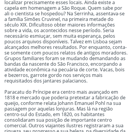
localizar precisamente esses locais. Ainda existe a
capela em homenagem a São Roque. Quem sabe por
ali o cientista se hospedou? Na Serrinha, assentava-se
a família Simões Cruvinel, na primeira metade do
século XIX. Dificultoso obter maiores informações
sobre a vida, os acontecidos nesse período. Seria
necessário esmiuçar, sem muita esperança, pelos
poucos arquivos disponíveis. Talvez em Lisboa sejam
alcançados melhores resultados. Por enquanto, conta-
se somente com poucos relatos de antigos moradores.
Grupos familiares foram se mudando demandando as
bandas da nascente do São Francisco, encorpando a
atividade econômica na pecuária de corte. Vacas, bois
e bezerros, garrote gordo nos serviços mais
requisitados dos jantares palacianos.
Paracatu do Príncipe era centro mais avançado em
1818 e mercado que poderia pretextar a fabricação de
queijo, conforme relata Johann Emanuel Pohl na sua
passagem por aquelas lonjuras. Mas lá na região
centro-sul do Estado, em 1820, os habitantes
consolidaram sua posição de importante centro
comercial. Outros viajantes ilustres registraram a sua
riqueza, seu progresso e sua beleza, na diversidade da