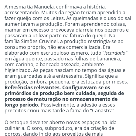
A mesma tia Manuela, confirmava a história,
acrescentando. Muitos da região teriam aprendido a
fazer queijo com os Leites. As queimadas e o uso do sal
aumentavam a produção. Foram aprendendo coisas,
mamar em excesso provocava diarreia nos bezerros e
passaram a utilizar parte na fatura do queijo. Na
família Simões Cruvinel, a produção restringia-se ao
consumo próprio, não era comercializada. Era
elaborado com escrupuloso esmero, tudo “
iscardado”
em água quente, passado nas folhas de bananeira,
com carinho, a bancada asseada, ambiente
higienizado. As peças nasciam no tempo das águas e
eram guardadas até a entressafra. Significa que a
produção, embora pequena, era estocada por meses.
Referências relevantes. Configuravam-se os
primórdios da produção bem cuidada, seguida de
processo de maturação no armazenamento de
longo período.
Possivelmente, a adesão a esses
preceitos criou mais tarde a fama do “Canastra”.
O estoque deve ter aberto novos espaços na lida
culinária. O soro, subproduto, era da criação de
porcos, dando início aos proveitos de mais