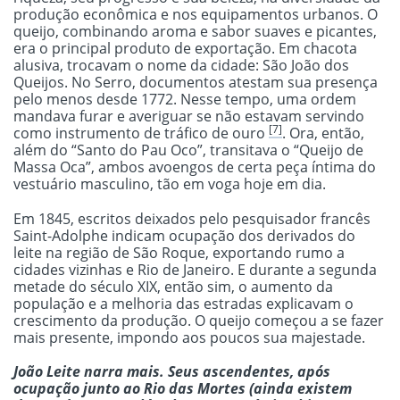
produção econômica e nos equipamentos urbanos. O
queijo, combinando aroma e sabor suaves e picantes,
era o principal produto de exportação. Em chacota
alusiva, trocavam o nome da cidade: São João dos
Queijos. No Serro, documentos atestam sua presença
pelo menos desde 1772. Nesse tempo, uma ordem
mandava furar e averiguar se não estavam servindo
[7]
como instrumento de tráfico de ouro
. Ora, então,
além do “Santo do Pau Oco”, transitava o “Queijo de
Massa Oca”, ambos avoengos de certa peça íntima do
vestuário masculino, tão em voga hoje em dia.
Em 1845, escritos deixados pelo pesquisador francês
Saint-Adolphe indicam ocupação dos derivados do
leite na região de São Roque, exportando rumo a
cidades vizinhas e Rio de Janeiro. E durante a segunda
metade do século XIX, então sim, o aumento da
população e a melhoria das estradas explicavam o
crescimento da produção. O queijo começou a se fazer
mais presente, impondo aos poucos sua majestade.
João Leite narra mais. Seus ascendentes, após
ocupação junto ao Rio das Mortes (ainda existem