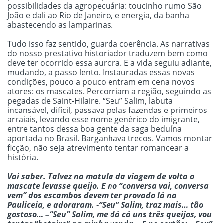
possibilidades da agropecuária: toucinho rumo São
João e dali ao Rio de Janeiro, e energia, da banha
abastecendo as lamparinas.
Tudo isso faz sentido, guarda coerência. As narrativas
do nosso prestativo historiador traduzem bem como
deve ter ocorrido essa aurora. E a vida seguiu adiante,
mudando, a passo lento. Instauradas essas novas
condições, pouco a pouco entram em cena novos
atores: os mascates. Percorriam a região, seguindo as
pegadas de Saint-Hilaire. “Seu” Salim, labuta
incansável, difícil, passava pelas fazendas e primeiros
arraiais, levando esse nome genérico do imigrante,
entre tantos dessa boa gente da saga beduína
aportada no Brasil. Barganhava trecos. Vamos montar
ficção, não seja atrevimento tentar romancear a
história.
Vai saber. Talvez na matula da viagem de volta o
mascate levasse queijo. E no “conversa vai, conversa
vem” dos escambos devem ter provado lá na
Pauliceia, e adoraram. -“Seu” Salim, traz mais… tão
gostoso… –“Seu” Salim, me dá cá uns três queijos, vou