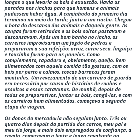
longas o que levaria os bois à exaustão. Havia as
paradas nos riachos para que homens e animais
pudessem beber água. A caminhada do primeiro dia
terminou no meio da tarde, junto a um riacho. Chegou
a hora do descanso dos animais e daquela gente. As
cangas foram retiradas e os bois soltos pastavam e
descansavam. Após um bom banho no riacho, os
carreiros improvisaram um fogão de pedras e
prepararam a sua refeição: arroz, carne seca, linguiça
e toucinho foram para as panelas. Como
complemento, rapadura e, obviamente, queijo. Bem
alimentados com aquela comida tão gostosa, com os
bois por perto e calmos, toscas barracas foram
montadas. Um revezamento de um carreiro de guarda
era necessário por causa de histórias de roubos e
assaltos a essas caravanas. De manhã, depois de
todos os preparativos, juntar os bois, cangá-los, e com
os carreiros bem alimentados, começava a segunda
etapa da viagem.
Os donos da mercadoria não seguiam junto. Três ou
quatro dias depois da partida dos carros, meu pai e
meu tio Jorge, e mais dois empregados de confiança, a
cavalo, começavam a lenta e longa cavalgada ao