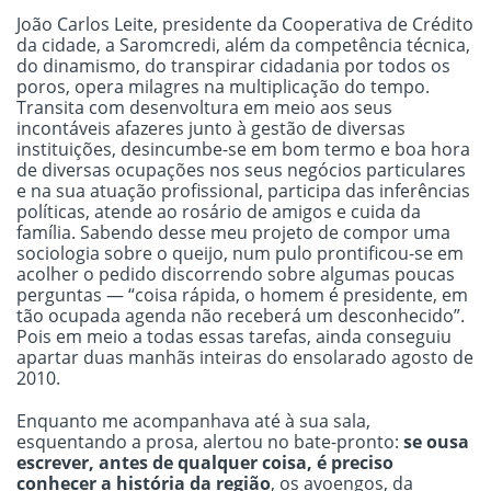
João Carlos Leite, presidente da Cooperativa de Crédito
da cidade, a Saromcredi, além da competência técnica,
do dinamismo, do transpirar cidadania por todos os
poros, opera milagres na multiplicação do tempo.
Transita com desenvoltura em meio aos seus
incontáveis afazeres junto à gestão de diversas
instituições, desincumbe-se em bom termo e boa hora
de diversas ocupações nos seus negócios particulares
e na sua atuação profissional, participa das inferências
políticas, atende ao rosário de amigos e cuida da
família. Sabendo desse meu projeto de compor uma
sociologia sobre o queijo, num pulo prontificou-se em
acolher o pedido discorrendo sobre algumas poucas
perguntas — “coisa rápida, o homem é presidente, em
tão ocupada agenda não receberá um desconhecido”.
Pois em meio a todas essas tarefas, ainda conseguiu
apartar duas manhãs inteiras do ensolarado agosto de
2010.
Enquanto me acompanhava até à sua sala,
esquentando a prosa, alertou no bate-pronto:
se ousa
escrever, antes de qualquer coisa, é preciso
conhecer a história da região
, os avoengos, da