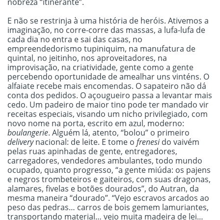
nobreza “itinerante”.
E não se restrinja à uma história de heróis. Ativemos a
imaginação, no corre-corre das massas, a lufa-lufa de
cada dia no entra e sai das casas, no
empreendedorismo tupiniquim, na manufatura de
quintal, no jeitinho, nos aproveitadores, na
improvisação, na criatividade, gente como a gente
percebendo oportunidade de amealhar uns vinténs. O
alfaiate recebe mais encomendas. O sapateiro não dá
conta dos pedidos. O açougueiro passa a levantar mais
cedo. Um padeiro de maior tino pode ter mandado vir
receitas especiais, visando um nicho privilegiado, com
novo nome na porta, escrito em azul, moderno:
boulangerie
. Alguém lá, atento, “bolou” o primeiro
delivery
nacional: de leite. E tome o
frenesi
do vaivém
pelas ruas apinhadas de gente, entregadores,
carregadores, vendedores ambulantes, todo mundo
ocupado, quanto progresso, “a gente miúda: os pajens
e negros trombeteiros e gaiteiros, com suas dragonas,
alamares, fivelas e botões dourados”, do Autran, da
mesma maneira “dourado”. “Vejo escravos arcados ao
peso das pedras… carros de bois gemem lamuriantes,
transportando material… vejo muita madeira de lei…