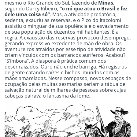
mesmo o Rio Grande do Sul, fazendo de
Minas
,
segundo Darcy Ribeiro,
“o nó que atou o Brasil e fez
dele uma coisa só”
. Mas, a atividade predatória,
sedenta, exauriu as reservas, e o Pico do Itacolomi
assistiu o minguar de sua opulência e o esvaziamento
de sua população de duzentos mil habitantes. É a
regra. A exaustão das reservas provocou desemprego,
gerando expressivo excedente de mão de obra. Os
aventureiros atraídos por esse tipo de atividade não
criam vínculos com os barrancos auríferos. Acabou?
“S’imbora”. A diáspora é prática comum dos
desenraizados. Ouro não enche barriga. Há registros
de gente catando raízes e bichos imundos com as
mãos amareladas. Nesse compasso, novos espaços de
ocupação pelas muitas sesmarias seriam a tábua de
salvação natural de milhares de pessoas sobre cujas
cabeças pairava o fantasma da fome.