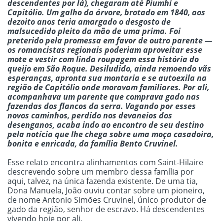
descendentes por lá), chegaram até Piumhi e
Capitólio. Um galho da árvore, brotado em 1840, aos
dezoito anos teria amargado o desgosto de
malsucedido pleito da mão de uma prima. Foi
preterido pela promessa em favor de outro parente —
os romancistas regionais poderiam aproveitar esse
mote e vestir com linda roupagem essa história do
queijo em São Roque. Desiludido, ainda remoendo vãs
esperanças, apronta sua montaria e se autoexila na
região de Capitólio onde moravam familiares. Por ali,
acompanhava um parente que comprava gado nas
fazendas dos flancos da serra. Vagando por esses
novos caminhos, perdido nos devaneios dos
desenganos, acaba indo ao encontro de seu destino
pela notícia que lhe chega sobre uma moça casadoira,
bonita e enricada, da família Bento Cruvinel.
Esse relato encontra alinhamentos com Saint-Hilaire
descrevendo sobre um membro dessa família por
aqui, talvez, na única fazenda existente. De uma tia,
Dona Manuela, João ouviu contar sobre um pioneiro,
de nome Antonio Simões Cruvinel, único produtor de
gado da região, senhor de escravo. Há descendentes
vivendo hoje por ali.