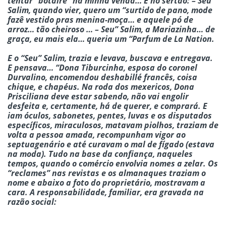
tentar “botaire” na minha venda… E no sertão: – Seu”
Salim, quando vier, quero um “surtido de pano, mode
fazê vestido pras menina-moça… e aquele pó de
arroz… tão cheiroso … – Seu” Salim, a Mariazinha… de
graça, eu mais ela… queria um “Parfum de La Nation.
E o “Seu” Salim, trazia e levava, buscava e entregava.
E pensava… “Dona Tiburcinha, esposa do coronel
Durvalino, encomendou deshabillé francês, coisa
chique, e chapéus. Na roda dos mexericos, Dona
Prisciliana deve estar sabendo, não vai engolir
desfeita e, certamente, há de querer, e comprará. E
iam óculos, sabonetes, pentes, luvas e os disputados
específicos, miraculosos, matavam piolhos, traziam de
volta a pessoa amada, recompunham vigor ao
septuagenário e até curavam o mal de fígado (estava
na moda). Tudo na base da confiança, naqueles
tempos, quando o comércio envolvia nomes a zelar. Os
“reclames” nas revistas e os almanaques traziam o
nome e abaixo a foto do proprietário, mostravam a
cara. A responsabilidade, familiar, era gravada na
razão social: