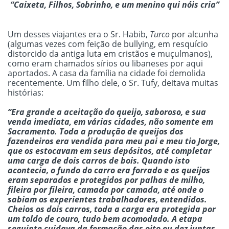
“Caixeta, Filhos, Sobrinho, e um menino qui nóis cria”
Um desses viajantes era o Sr. Habib,
Turco
por alcunha
(algumas vezes com feição de bullying, em resquício
distorcido da antiga luta em cristãos e muçulmanos),
como eram chamados sírios ou libaneses por aqui
aportados. A casa da família na cidade foi demolida
recentemente. Um filho dele, o Sr. Tufy, deitava muitas
histórias:
“Era grande a aceitação do queijo, saboroso, e sua
venda imediata, em várias cidades, não somente em
Sacramento. Toda a produção de queijos dos
fazendeiros era vendida para meu pai e meu tio Jorge,
que os estocavam em seus depósitos, até completar
uma carga de dois carros de bois. Quando isto
acontecia, o fundo do carro era forrado e os queijos
eram separados e protegidos por palhas de milho,
fileira por fileira, camada por camada, até onde o
sabiam os experientes trabalhadores, entendidos.
Cheios os dois carros, toda a carga era protegida por
um toldo de couro, tudo bem acomodado. A etapa
seguinte cuidava da formação das oito ou dez juntas