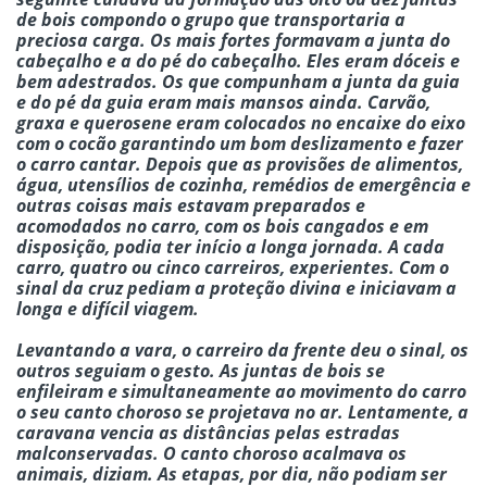
de bois compondo o grupo que transportaria a
preciosa carga. Os mais fortes formavam a junta do
cabeçalho e a do pé do cabeçalho. Eles eram dóceis e
bem adestrados. Os que compunham a junta da guia
e do pé da guia eram mais mansos ainda. Carvão,
graxa e querosene eram colocados no encaixe do eixo
com o cocão garantindo um bom deslizamento e fazer
o carro cantar. Depois que as provisões de alimentos,
água, utensílios de cozinha, remédios de emergência e
outras coisas mais estavam preparados e
acomodados no carro, com os bois cangados e em
disposição, podia ter início a longa jornada. A cada
carro, quatro ou cinco carreiros, experientes. Com o
sinal da cruz pediam a proteção divina e iniciavam a
longa e difícil viagem.
Levantando a vara, o carreiro da frente deu o sinal, os
outros seguiam o gesto. As juntas de bois se
enfileiram e simultaneamente ao movimento do carro
o seu canto choroso se projetava no ar. Lentamente, a
caravana vencia as distâncias pelas estradas
malconservadas. O canto choroso acalmava os
animais, diziam. As etapas, por dia, não podiam ser