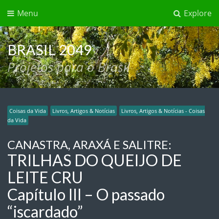
Menu
Explore
BRASIL 2049
Projetos para o Brasil
Coisas da Vida
Livros, Artigos & Notícias
Livros, Artigos & Notícias - Coisas
da Vida
CANASTRA, ARAXÁ E SALITRE:
TRILHAS DO QUEIJO DE
LEITE CRU
Capítulo III – O passado
“iscardado”