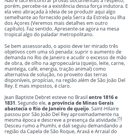
Não é fácil encontrar provas documentais a respeito,
porém, percebe-se a existência dessa força indutora. E
ela veio abraçada à ideia de se produzir aqui algo
semelhante ao fornecido pela Serra da Estrela ou Ilha
dos Açores (Veremos mais detalhes em outro
capítulo). Faz sentido. Apresente-se agora na mesa
tropical algo do paladar metropolitano.
Se bem assessorado, o apoio deve ter mirado três
objetivos com uma só penada: suprir o aumento de
demanda no Rio de Janeiro e acudir o excesso de mão
de obra, de olho na agropecuária (queijo, leite, carne,
manteiga, café, energia, tração animal) como
alternativa de solução, no proveito das terras
disponíveis, propícias, na região além de São João Del
Rey. E mais impostos, é claro.
Jean Baptiste Debret esteve no Brasil
entre 1816 e
1831
. Segundo ele,
a província de Minas Gerais
abastecia o Rio de Janeiro de queijo
. Saint-Hilaire
passou por São João Del Rey aproximadamente na
[5]
mesma época e descreve a presença da atividade.
Desceu rumo a Piumhi, e dali seguiu demandando a
região da Capela de São Roque, Araxá e Arraial do