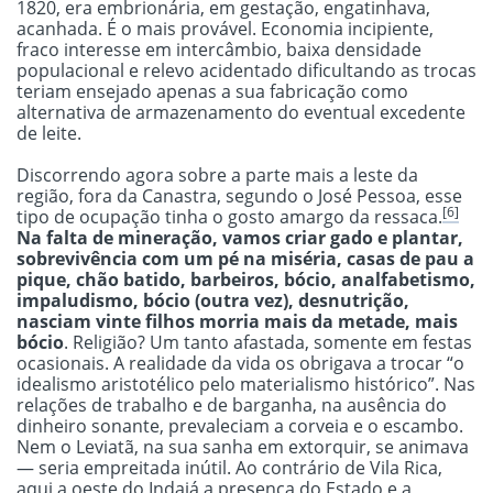
1820, era embrionária, em gestação, engatinhava,
acanhada. É o mais provável. Economia incipiente,
fraco interesse em intercâmbio, baixa densidade
populacional e relevo acidentado dificultando as trocas
teriam ensejado apenas a sua fabricação como
alternativa de armazenamento do eventual excedente
de leite.
Discorrendo agora sobre a parte mais a leste da
região, fora da Canastra, segundo o José Pessoa, esse
[6]
tipo de ocupação tinha o gosto amargo da ressaca.
Na falta de mineração, vamos criar gado e plantar,
sobrevivência com um pé na miséria, casas de pau a
pique, chão batido, barbeiros, bócio, analfabetismo,
impaludismo, bócio (outra vez), desnutrição,
nasciam vinte filhos morria mais da metade, mais
bócio
. Religião? Um tanto afastada, somente em festas
ocasionais. A realidade da vida os obrigava a trocar “o
idealismo aristotélico pelo materialismo histórico”. Nas
relações de trabalho e de barganha, na ausência do
dinheiro sonante, prevaleciam a corveia e o escambo.
Nem o Leviatã, na sua sanha em extorquir, se animava
— seria empreitada inútil. Ao contrário de Vila Rica,
aqui a oeste do Indaiá a presença do Estado e a