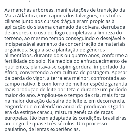
As manchas arbóreas, manifestações de transição da
Mata Atlântica, nos capões dos talvegues, nos tufos
ciliares junto aos cursos d’água eram propícias à
aplicação do sistema chamado de coivara, derrubada
de árvores e o uso do fogo completava a limpeza do
terreno, ao mesmo tempo conseguindo o desejável e
indispensável aumento de concentração de materiais
orgânicos. Seguia-se a plantação de gêneros
alimentícios, durante dois ou quatro anos, conforme a
fertilidade do solo. Na medida do enfraquecimento de
nutrientes, plantava-se capim-gordura, importado da
África, convertendo-a em cultura de pastagem. Apesar
da perda do vigor, a terra era melhor, confrontada ao
campo nativo. E com forro de melhor espécie garantia
mais produção de leite por teta e durante um período
maior do ano. Ampliou-se o tempo de cria, mais força
na maior duração da safra do leite e, em decorrência,
engordando o calendário anual da produção. O gado
era da estirpe caracu, mistura genética de raças
europeias, tão bem adaptada às condições brasileiras
ao longo de quase três séculos. Um processo
paulatino, de lentas experiências.