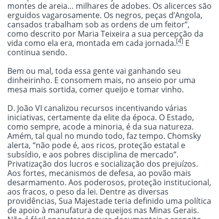
montes de areia… milhares de adobes. Os alicerces são
erguidos vagarosamente. Os negros, peças d’Angola,
cansados trabalham sob as ordens de um feitor”,
como descrito por Maria Teixeira a sua percepção da
[4]
vida como ela era, montada em cada jornada.
E
continua sendo.
Bem ou mal, toda essa gente vai ganhando seu
dinheirinho. E consomem mais, no anseio por uma
mesa mais sortida, comer queijo e tomar vinho.
D. João VI canalizou recursos incentivando várias
iniciativas, certamente da elite da época. O Estado,
como sempre, acode a minoria, é da sua natureza.
Amém, tal qual no mundo todo, faz tempo. Chomsky
alerta, “não pode é, aos ricos, proteção estatal e
subsídio, e aos pobres disciplina de mercado”.
Privatização dos lucros e socialização dos prejuízos.
Aos fortes, mecanismos de defesa, ao povão mais
desarmamento. Aos poderosos, proteção institucional,
aos fracos, o peso da lei. Dentre as diversas
providências, Sua Majestade teria definido uma política
de apoio à manufatura de queijos nas Minas Gerais.