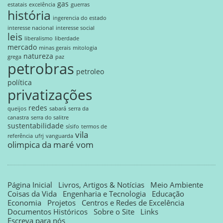
gas
estatais
excelência
guerras
história
ingerencia do estado
interesse nacional
interesse social
leis
liberalismo
liberdade
mercado
minas gerais
mitologia
natureza
grega
paz
petrobras
petroleo
política
privatizações
redes
queijos
sabará
serra da
canastra
serra do salitre
sustentabilidade
sísifo
termos de
vila
referência
ufrj
vanguarda
olimpica da maré
vom
Página Inicial
Livros, Artigos & Notícias
Meio Ambiente
Coisas da Vida
Engenharia e Tecnologia
Educação
Economia
Projetos
Centros e Redes de Excelência
Documentos Históricos
Sobre o Site
Links
Escreva para nós